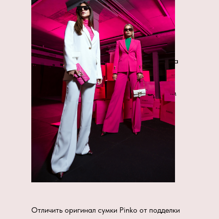
украшениями, подобранными в тон к
модели.
Независимо от выбора, можно не
сомневаться, с таким аксессуаром вы
будете выглядеть элегантно, дерзко,
интригующе или сдержанно. Милая вещица
неизменно будет привлекать внимание,
ведь это универсальное изделие станет
лучшим дополнением к любым задуманным
ансамблям нарядов.
Отличить оригинал сумки Pinko от подделки