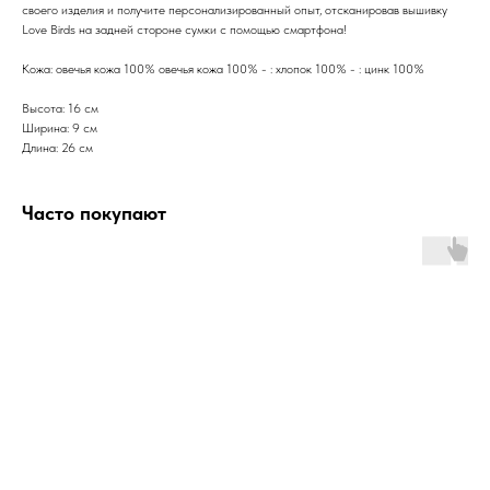
своего изделия и получите персонализированный опыт, отсканировав вышивку
Love Birds на задней стороне сумки с помощью смартфона!
Кожа: овечья кожа 100% овечья кожа 100% - : хлопок 100% - : цинк 100%
Высота: 16 см
Ширина: 9 см
Длина: 26 см
Часто покупают