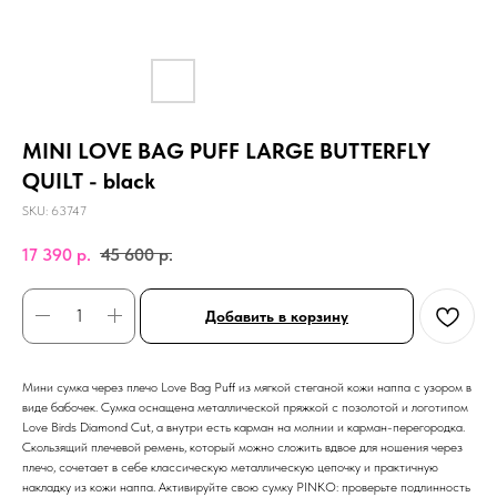
MINI LOVE BAG PUFF LARGE BUTTERFLY
QUILT - black
SKU:
63747
17 390
р.
45 600
р.
Добавить в корзину
Мини сумка через плечо Love Bag Puff из мягкой стеганой кожи наппа с узором в
виде бабочек. Сумка оснащена металлической пряжкой с позолотой и логотипом
Love Birds Diamond Cut, а внутри есть карман на молнии и карман-перегородка.
Скользящий плечевой ремень, который можно сложить вдвое для ношения через
плечо, сочетает в себе классическую металлическую цепочку и практичную
накладку из кожи наппа. Активируйте свою сумку PINKO: проверьте подлинность