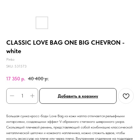
CLASSIC LOVE BAG ONE BIG CHEVRON -
white
Pinko
SKU:
531573
17 350
р.
40 400
р.
Добавить в корзину
Большая сумка кросс-боди Love Bag из кожи наппа отличается рельефными
интарсиями, создающими эффект V-образного стеганого шевронного узора.
Скользящий плечевой ремень, представляющий собой комбинацию классической
металлической цепочки и кожаного наплечника, можно сложить вдвое, чтобы
носить аксессуар на плече или через плечо. Внутреннее отделение на подкладке