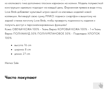
из хлопкового тика дополнено плоским карманом на молнии. Модель полужесткой
конструкции идеально подходит на каждый день. Фирменная пряжка в виде птиц
Love Birds добавляет культовый штрих одной из ключевых моделей новой
коллекции. Активируй свою сумку PINKO: поднеси смартфон к вышитому на
задней стенке логотипу Love Birds, чтобы проверить подлинность изделия и
получить доступ к персонализированным функциям!
Кожа: ОВЕЧЬЯ КОЖА 100% - Ткань Верха: КОРОВЬЯ КОЖА 100% - 1-я Ткань
Верха: ПОЛИАМИД 50% ПОЛИУРЕТАНОВОЕ 50% - Подкладка: ХЛОПОК
100%
высота: 16 cm
ширина: 8 cm
длина: 27 cm
Метка: Sale
Часто покупают