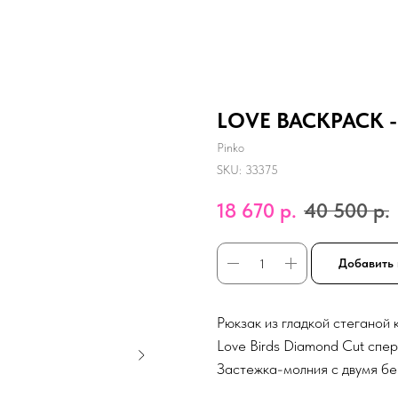
LOVE BACKPACK - 
Pinko
SKU:
33375
18 670
р.
40 500
р.
Добавить 
Рюкзак из гладкой стеганой 
Love Birds Diamond Cut спер
Застежка-молния с двумя бе