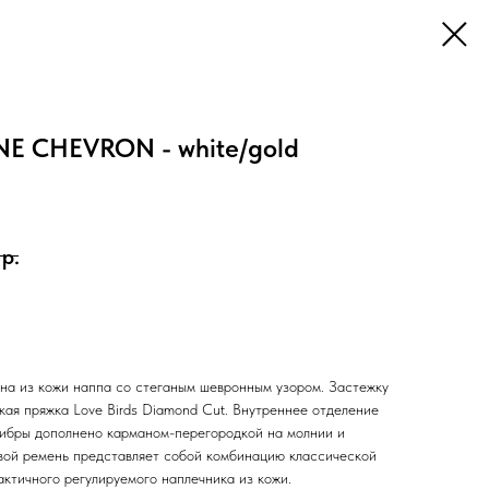
E CHEVRON - white/gold
р.
на из кожи наппа со стеганым шевронным узором. Застежку
кая пряжка Love Birds Diamond Cut. Внутреннее отделение
фибры дополнено карманом-перегородкой на молнии и
вой ремень представляет собой комбинацию классической
актичного регулируемого наплечника из кожи.