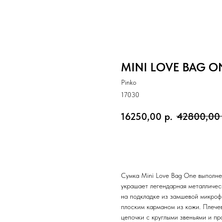
MINI LOVE BAG ON
Pinko
17030
16250,00
р.
42800,00
Добавить в корзину
Сумка Mini Love Bag One выполне
украшает легендарная металличес
на подкладке из замшевой микро
плоским карманом из кожи. Плече
цепочки с круглыми звеньями и пр