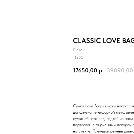
CLASSIC LOVE BAG
Pinko
11266
17650,00
р.
39090,00
Добавить в корзину
Сумка Love Bag из кожи наппа с 
дополнена легендарной металличе
сумка обшита подкладкой из поли
подвеской с фирменным декором-з
на стенке. Плечевой ремень длин