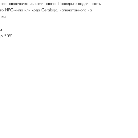
ного наплечника из кожи наппа. Проверьте подлинность
о NFC-чипа или кода Certilogo, напечатанного на
чка.
а
ер 50%