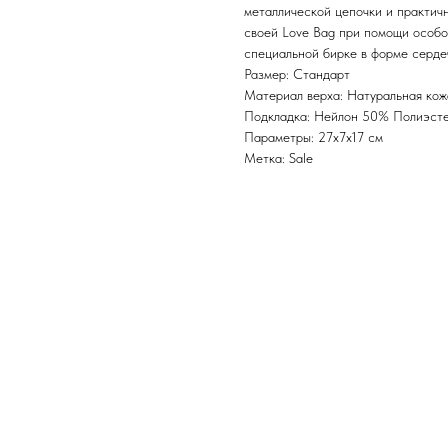
металлической цепочки и практич
своей Love Bag при помощи особог
специальной бирке в форме серде
Размер: Стандарт
Материал верха: Натуральная кож
Подкладка: Нейлон 50% Полиэст
Параметры: 27х7х17 см
Метка: Sale