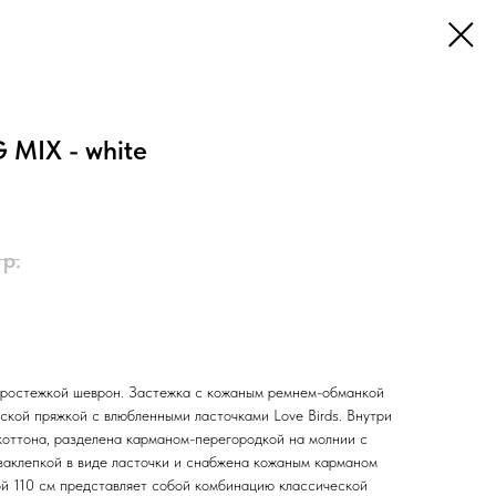
 MIX - white
р.
простежкой шеврон. Застежка с кожаным ремнем-обманкой
ской пряжкой с влюбленными ласточками Love Birds. Внутри
коттона, разделена карманом-перегородкой на молнии с
аклепкой в виде ласточки и снабжена кожаным карманом
ой 110 см представляет собой комбинацию классической