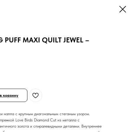
 PUFF MAXI QUILT JEWEL –
в корзину
жи наппа с крупным диагональным стеганым узором.
пряжкой Love Birds Diamond Cut из металла с
античного золота и спиралевидными деталями. Внутреннее