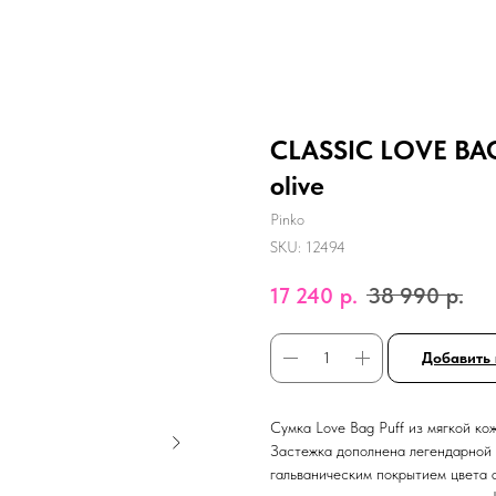
CLASSIC LOVE BAG
olive
Pinko
SKU:
12494
17 240
р.
38 990
р.
Добавить 
Сумка Love Bag Puff из мягкой ко
Застежка дополнена легендарной 
гальваническим покрытием цвета 