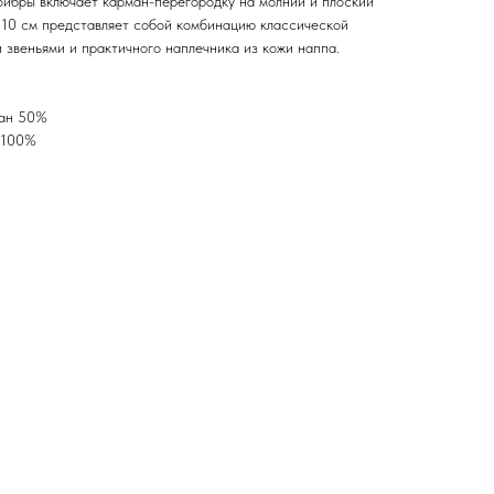
фибры включает карман-перегородку на молнии и плоский
110 см представляет собой комбинацию классической
 звеньями и практичного наплечника из кожи наппа.
тан 50%
 100%