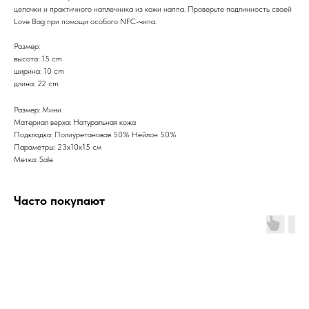
цепочки и практичного наплечника из кожи наппа. Проверьте подлинность своей
Love Bag при помощи особого NFC-чипа.
Размер:
высота: 15 cm
ширина: 10 cm
длина: 22 cm
Размер: Мини
Материал верха: Натуральная кожа
Подкладка: Полиуретановая 50% Нейлон 50%
Параметры: 23х10х15 см
Метка: Sale
Часто покупают