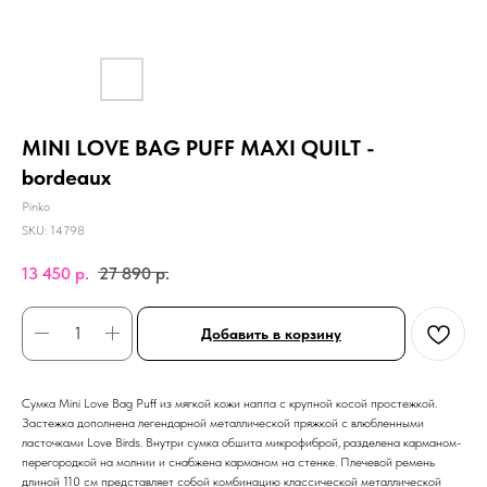
MINI LOVE BAG PUFF MAXI QUILT -
bordeaux
Pinko
SKU:
14798
13 450
р.
27 890
р.
Добавить в корзину
Сумка Mini Love Bag Puff из мягкой кожи наппа с крупной косой простежкой.
Застежка дополнена легендарной металлической пряжкой с влюбленными
ласточками Love Birds. Внутри сумка обшита микрофиброй, разделена карманом-
перегородкой на молнии и снабжена карманом на стенке. Плечевой ремень
длиной 110 см представляет собой комбинацию классической металлической