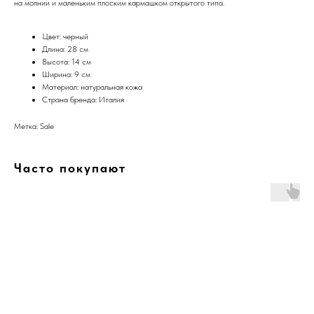
на молнии и маленьким плоским кармашком открытого типа.
Цвет: черный
Длина: 28 см
Высота: 14 см
Ширина: 9 см
Материал: натуральная кожа
Страна бренда: Италия
Метка: Sale
Часто покупают