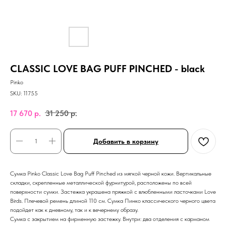
CLASSIC LOVE BAG PUFF PINCHED - black
Pinko
SKU:
11755
17 670
р.
31 250
р.
Добавить в корзину
Cумка Pinko Classic Love Bag Puff Pinched из мягкой черной кожи. Вертикальные
складки, скрепленные металлической фурнитурой, расположены по всей
поверхности сумки. Застежка украшена пряжкой с влюбленными ласточками Love
Birds. Плечевой ремень длиной 110 см. Сумка Пинко классического черного цвета
подойдет как к дневному, так и к вечернему образу.
Сумка с закрытием на фирменную застежку. Внутри: два отделения с карманом