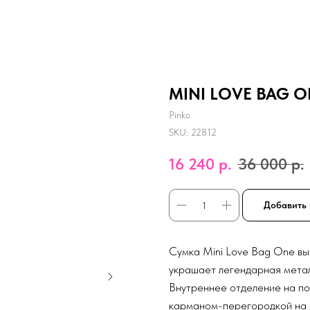
MINI LOVE BAG ON
Pinko
SKU:
22812
16 240
р.
36 000
р.
Добавить 
Сумка Mini Love Bag One вы
украшает легендарная метал
Внутреннее отделение на п
карманом-перегородкой на м