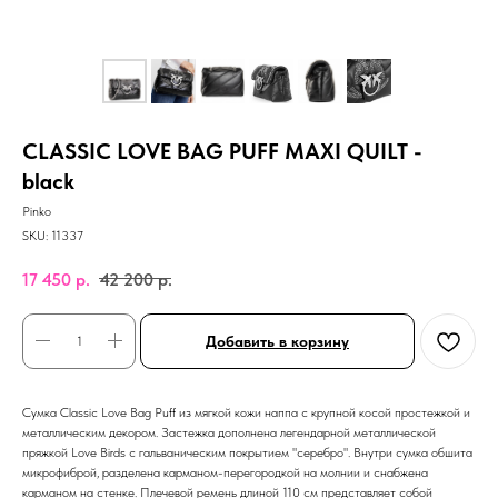
CLASSIC LOVE BAG PUFF MAXI QUILT -
black
Pinko
SKU:
11337
17 450
р.
42 200
р.
Добавить в корзину
Сумка Classic Love Bag Puff из мягкой кожи наппа с крупной косой простежкой и
металлическим декором. Застежка дополнена легендарной металлической
пряжкой Love Birds с гальваническим покрытием "серебро". Внутри сумка обшита
микрофиброй, разделена карманом-перегородкой на молнии и снабжена
карманом на стенке. Плечевой ремень длиной 110 см представляет собой