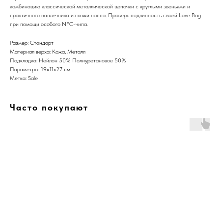
комбинацию классической металлической цепочки с круглыми звеньями и
практичного наплечника из кожи наппа. Проверь подлинность своей Love Bag
при помощи особого NFC-чипа.
Размер: Стандарт
Материал верха: Кожа, Металл
Подкладка: Нейлон 50% Полиуретановое 50%
Параметры: 19x11x27 см
Метка: Sale
Часто покупают