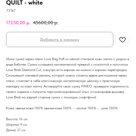
QUILT - white
73747
17250,00
р.
45600,00
р.
Добавить в корзину
Мини сумка через плечо Love Bag Puff из мягкой стеганой кожи наппа с узором в
виде бабочек. Сумка оснащена металлической пряжкой с позолотой и логотипом
Love Birds Diamond Cut, а внутри есть карман на молнии и карман-перегородка.
Скользящий плечевой ремень, который можно сложить вдвое для ношения через
плечо, сочетает в себе классическую металлическую цепочку и практичную
накладку из кожи наппа. Активируйте свою сумку PINKO: проверьте подлинность
своего изделия и получите персонализированный опыт, отсканировав вышивку
Love Birds на задней стороне сумки с помощью смартфона!
Кожа: овечья кожа 100% овечья кожа 100% - : хлопок 100% - : цинк 100%
Высота: 16 см
Ширина: 9 см
Длина: 21 см