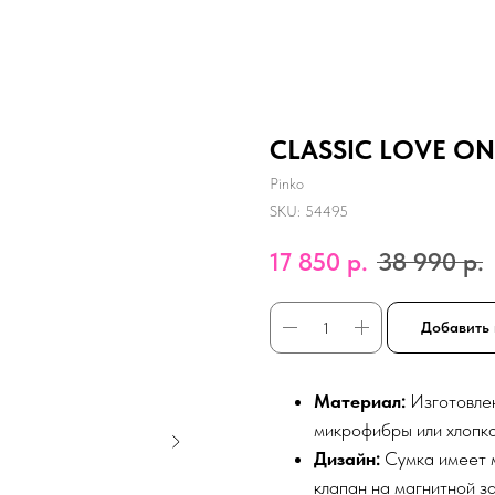
CLASSIC LOVE ONE
Pinko
SKU:
54495
17 850
р.
38 990
р.
Добавить 
Материал:
Изготовлен
микрофибры или хлопка
Дизайн:
Сумка имеет м
клапан на магнитной з