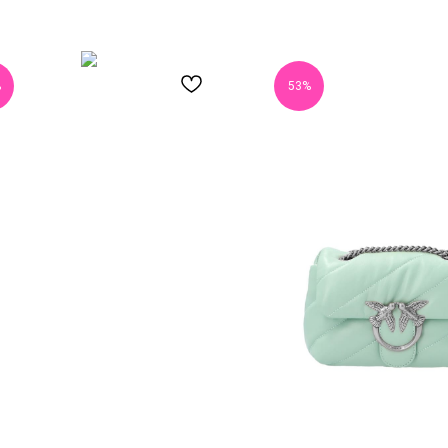
%
53%