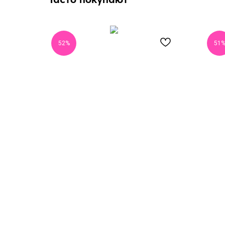
52%
51