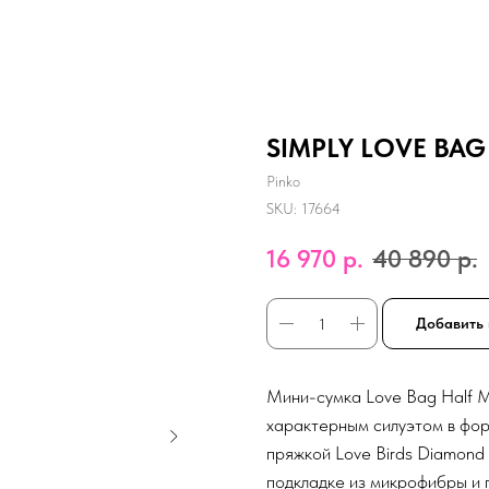
SIMPLY LOVE BAG
Pinko
SKU:
17664
16 970
р.
40 890
р.
Добавить 
Мини-сумка Love Bag Half M
характерным силуэтом в фо
пряжкой Love Birds Diamond
подкладке из микрофибры и 