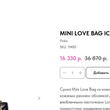
MINI LOVE BAG IC
Pinko
SKU:
11480
16 330
р.
36 870
р.
Добавить 
Сумка Mini Love Bag из кож
кожаным ремнем-обманкой д
влюбленными ласточками Lov
поликоттона, разделена кар