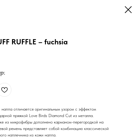
FF RUFFLE – fuchsia
р.
и наппа отличается оригинальным узором с эффектом
арной пряжкой Love Birds Diamond Cut из металла.
дке из микрофибры дополнено карманом-перегородкой на
евой ремень представляет собой комбинацию классической
ого наплечника из кожи наппа.